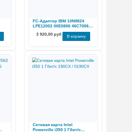
FC-Адаптер IBM 10N9824
LPE12002 00E0806 46C7006
CIe
8GB 2-PORT HBA
3 920,00 руб
Сетевая карта Intel
Powerville i350 1 Гбит/с