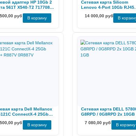
евой адаптер HP 10Gb 2
Сетевая карта Silicom
та 561T X540-T2 717708-
Lenovo 4-Port 10Gb RJ45
 716589-001
PE310G4I40EU-T 01KM586
 500,00 руб
14 000,00 руб
евая карта Dell Mellanox
Сетевая карта DELL 5780
121C ConnectX-4 25Gb
G8RPD / 0G8RPD 2x 10GB
+ R887V 0R887V
1GB
 500,00 руб
7 080,00 руб