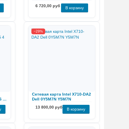
F
190CX / 0190CX
6 720,00 руб
−29%
Сетевая карта Intel X710-DA2
S 4
Dell 0Y5M7N Y5M7N
13 800,00 руб