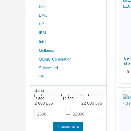
Dell
EMC
HP
IBM
Intel
Mellanox
Сет
QLogic Corporation
sfр
Silicom Ltd.
E1
9
TE
Цена
2 600
12 300
2 600 руб
22 000 руб
—