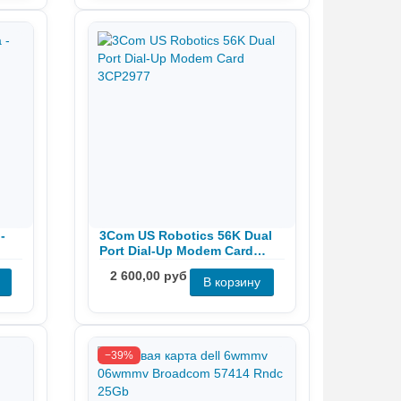
-
3Com US Robotics 56K Dual
Port Dial-Up Modem Card
3CP2977
2 600,00 руб
−39%