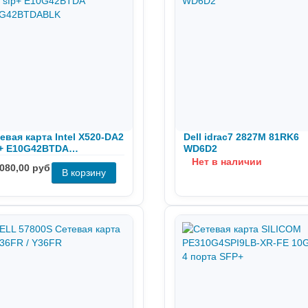
евая карта Intel Х520-DA2
Dell idrac7 2827M 81RK6
+ E10G42BTDA
WD6D2
0G42BTDABLK
Нет в наличии
 080,00 руб