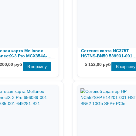
евая карта Mellanox
Сетевая карта NC375T
nectX-3 Pro MCX354A-
HSTNS-BN50 539931-001
CT
538696-B21 491176-001
 200,00 руб
5 152,00 руб