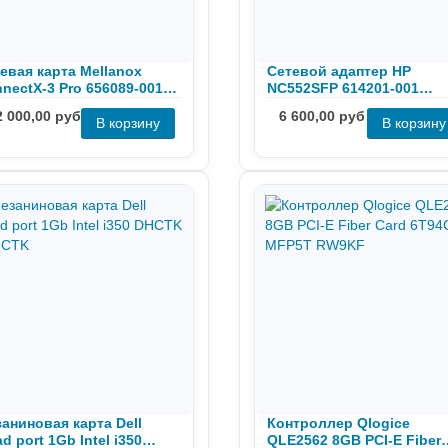
евая карта Mellanox
Сетевой адаптер HP
nectX-3 Pro 656089-001
NC552SFP 614201-001
685-001 649281-B21
HSTNS-BN62 10Gb SFP+ P
2 000,00 руб
6 600,00 руб
аниновая карта Dell
Контроллер Qlogice
d port 1Gb Intel i350
QLE2562 8GB PCI-E Fiber