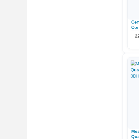
Сет
Con
661
2
Мез
Qua