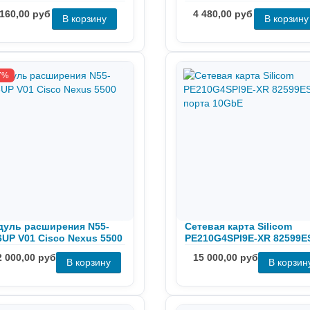
CTK 0DHCTK
Card 6T94G MFP5T RW9K
 160,00 руб
4 480,00 руб
7%
уль расширения N55-
Сетевая карта Silicom
UP V01 Cisco Nexus 5500
PE210G4SPI9E-XR 82599E
порта 10GbE
2 000,00 руб
15 000,00 руб