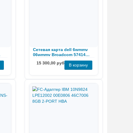
Сетевая карта dell 6wmmv
06wmmv Broadcom 57414
Rndc 25Gb
15 300,00 руб