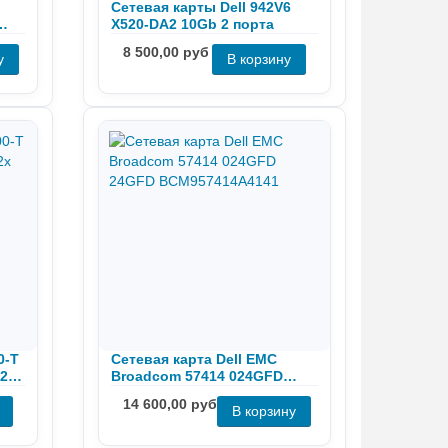
Сетевая карты Dell 942V6
X520-DA2 10Gb 2 порта
8 500,00 руб
0-T
Сетевая карта Dell EMC
 2x
Broadcom 57414 024GFD
24GFD BCM957414A4141
14 600,00 руб