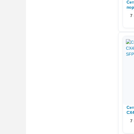
Сет
пор
001
7
Сет
CX4
SFP
7