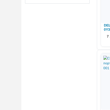
DEL
0Y3
7