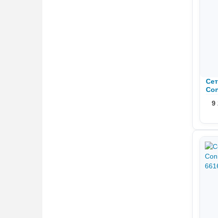
Сет
Con
FC
9