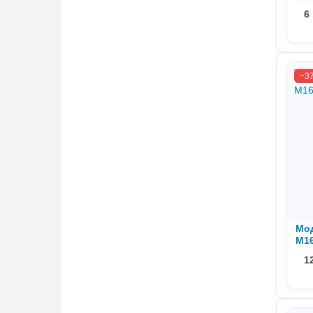
DH
6
−3
Мод
M16
1