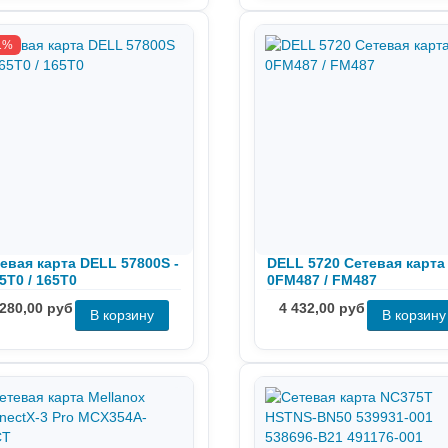
1%
евая карта DELL 57800S -
DELL 5720 Сетевая карта 
5T0 / 165T0
0FM487 / FM487
 280,00 руб
4 432,00 руб