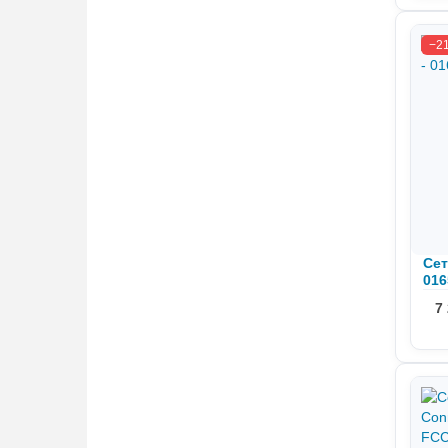
−2
Сет
016
7