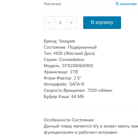
Наличие:
В наличии
Бренд
: Seagate
Состояние
: Подержанный
Тип
: HDD (Жёсткий Диск)
Серия
: Constellation
Модель
: ST91000640NS
Хранилище
: 1TB
Форм-Фактор
: 2.5"
Интерфейс
: SATA III
Скорость Вращения
: 7200 об/мин
Буфер Кэша
: 64 МБ
Особенности Состояния
:
Данный товар является б/у и может иметь при
функционален и работает исправно.