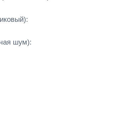
пиковый):
чая шум):